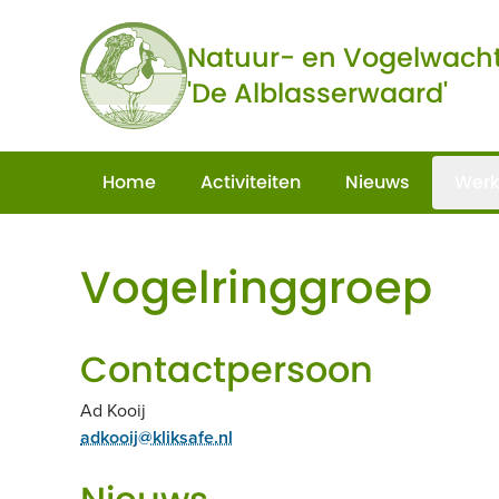
Ga naar de inhoud
Natuur- en Vogelwach
'De Alblasserwaard'
Home
Activiteiten
Nieuws
Werk
Vogelringgroep
Contactpersoon
Ad Kooij
adkooij@kliksafe.nl