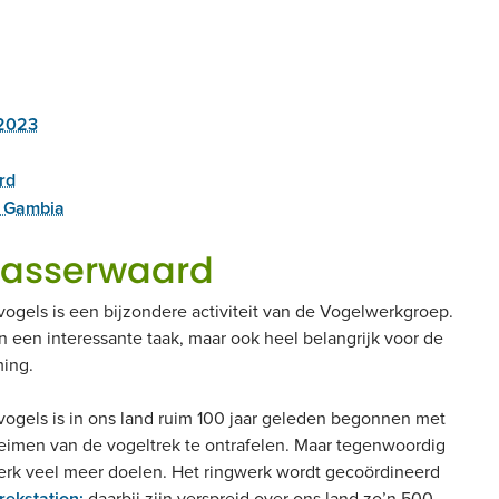
 2023
rd
– Gambia
blasserwaard
vogels is een bijzondere activiteit van de Vogelwerkgroep.
en een interessante taak, maar ook heel belangrijk voor de
ing.
vogels is in ons land ruim 100 jaar geleden begonnen met
eimen van de vogeltrek te ontrafelen. Maar tegenwoordig
erk veel meer doelen. Het ringwerk wordt gecoördineerd
rekstation
;
daarbij zijn verspreid over ons land zo’n 500