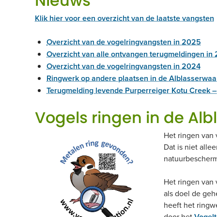
Nieuws
Klik hier voor een overzicht van de laatste vangsten
Overzicht van de vogelringvangsten in 2025
Overzicht van alle ontvangen terugmeldingen in
Overzicht van de vogelringvangsten in 2024
Ringwerk op andere plaatsen in de Alblasserwaa
Terugmelding levende Purperreiger Kotu Creek 
Vogels ringen in de Al
Het ringen van 
Dat is niet alle
natuurbescherm
Het ringen van 
als doel de geh
heeft het ringw
door het
Vogelt