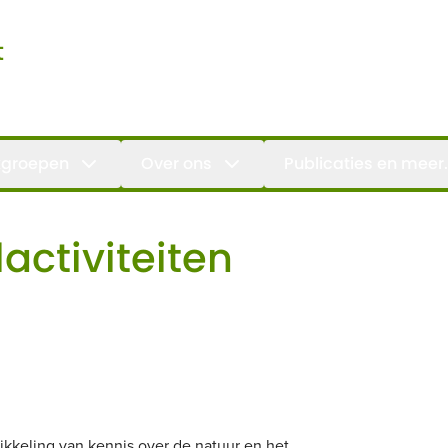
t
groepen
Over ons
Publicaties en meer.
activiteiten
ikkeling van kennis over de natuur en het