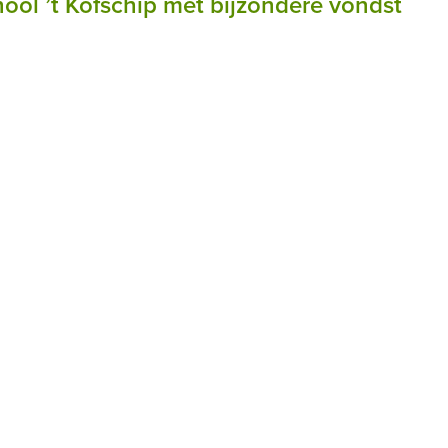
ol ’t Kofschip met bijzondere vondst