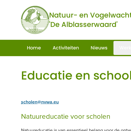
Ga naar de inhoud
Natuur- en Vogelwach
'De Alblasserwaard'
Home
Activiteiten
Nieuws
Werk
Educatie en school
scholen@nvwa.eu
Natuureducatie voor scholen
Natuureducatie is van essentieel belang voor de ontw