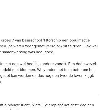
roep 7 van basisschool ’t Kofschip een opruimactie
sen. Ze waren zeer gemotiveerd om dit te doen. Ook wel
 De samenwerking was heel goed.
in met een wel heel bijzondere vondst. Een dode wezel.
r bedekt met bloemen. We vonden het toch beter om het
opgezet kan worden en dus nog een tweede leven krijgt.
r
______________________________________________
g blauwe lucht. Niets lijkt erop dat het deze dag een