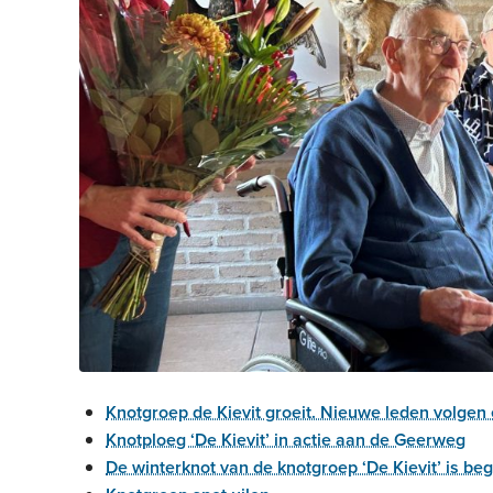
Knotgroep de Kievit groeit. Nieuwe leden volgen 
Knotploeg ‘De Kievit’ in actie aan de Geerweg
De winterknot van de knotgroep ‘De Kievit’ is b