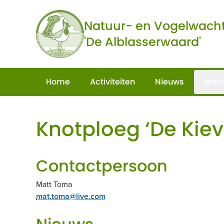
Ga naar de inhoud
Natuur- en Vogelwach
'De Alblasserwaard'
Home
Activiteiten
Nieuws
Werk
Knotploeg ‘De Kievi
Contactpersoon
Matt Toma
mat.toma@live.com