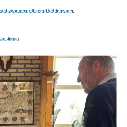
caat voor gecertificeerd kettingzager
van dienst