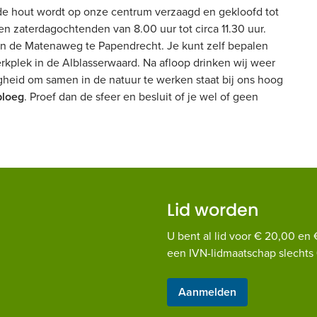
de hout wordt op onze centrum verzaagd en gekloofd tot
zaterdagochtenden van 8.00 uur tot circa 11.30 uur.
an de Matenaweg te Papendrecht. Je kunt zelf bepalen
kplek in de Alblasserwaard. Na afloop drinken wij weer
ligheid om samen in de natuur te werken staat bij ons hoog
ploeg
. Proef dan de sfeer en besluit of je wel of geen
Lid worden
U bent al lid voor € 20,00 en 
een IVN-lidmaatschap slechts 
Aanmelden