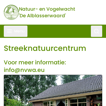
Ga naar de inhoud
Natuur- en Vogelwacht
'De Alblasserwaard'
Zoeke
Menu
Streeknatuurcentrum
Voor meer informatie:
info@nvwa.eu