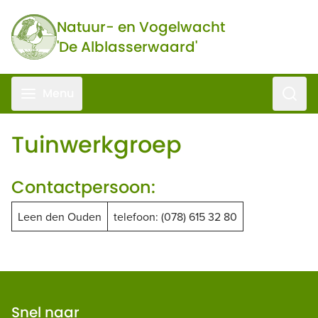
Ga naar de inhoud
Natuur- en Vogelwacht
'De Alblasserwaard'
Zoeke
Menu
Tuinwerkgroep
Contactpersoon:
Leen den Ouden
telefoon: (078) 615 32 80
Snel naar