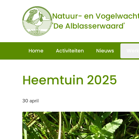
Ga naar de inhoud
Natuur- en Vogelwach
'De Alblasserwaard'
Home
Activiteiten
Nieuws
Werk
Heemtuin 2025
30 april