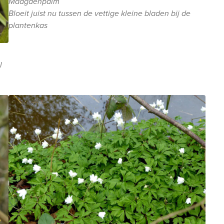
Maagdenpalm
Bloeit juist nu tussen de vettige kleine bladen bij de
plantenkas
l