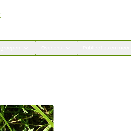
t
groepen
Over ons
Publicaties en meer.