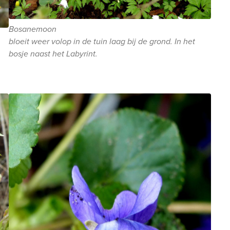
Bosanemoon
bloeit weer volop in de tuin laag bij de grond. In het
bosje naast het Labyrint.