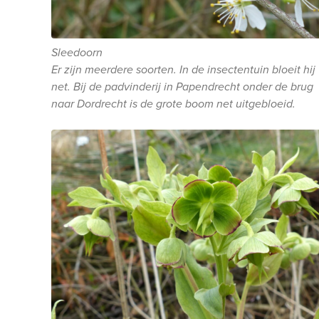
Sleedoorn
Er zijn meerdere soorten. In de insectentuin bloeit hij
net. Bij de padvinderij in Papendrecht onder de brug
naar Dordrecht is de grote boom net uitgebloeid.