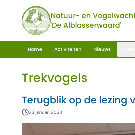
Ga naar de inhoud
Natuur- en Vogelwach
'De Alblasserwaard'
Home
Activiteiten
Nieuws
Werk
Trekvogels
Terugblik op de lezing 
23 januari 2023