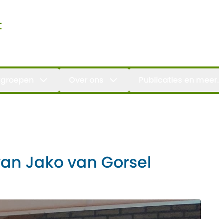
t
groepen
Over ons
Publicaties en meer.
van Jako van Gorsel