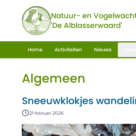
Ga naar de inhoud
Natuur- en Vogelwach
'De Alblasserwaard'
Home
Activiteiten
Nieuws
Werk
Algemeen
Sneeuwklokjes wandelin
21 februari 2026