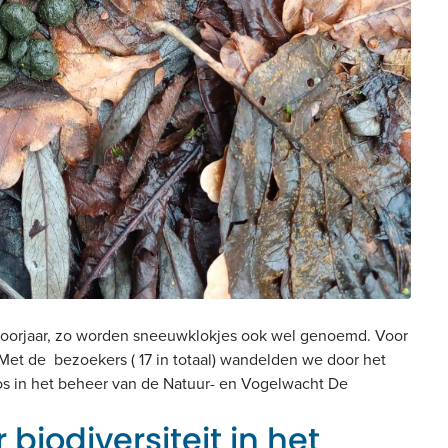
 voorjaar, zo worden sneeuwklokjes ook wel genoemd. Voor
 Met de bezoekers ( 17 in totaal) wandelden we door het
bos in het beheer van de Natuur- en Vogelwacht De
 biodiversiteit in het