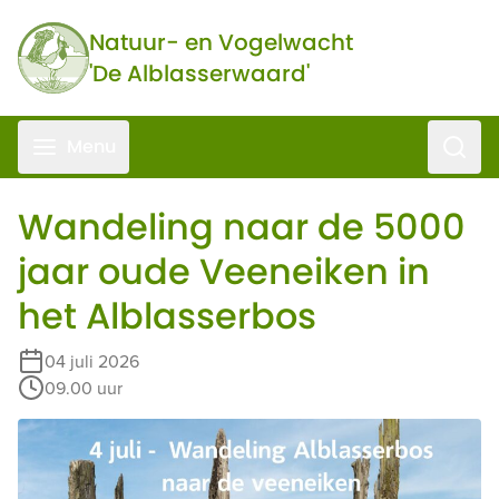
Ga naar de inhoud
Natuur- en Vogelwacht
'De Alblasserwaard'
Zoeke
Menu
Wandeling naar de 5000
jaar oude Veeneiken in
het Alblasserbos
04 juli 2026
09.00 uur