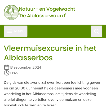
Ga naar de inhoud
Natuur- en Vogelwacht
'De Alblasserwaard'
Zoeke
Menu
Vleermuisexcursie in het
Alblasserbos
13 september 2024
19:45
De gids van die avond zal even kort een toelichting geven
en om 20:00 uur neemt hij de deelnemers mee voor een
wandeling in het Alblasserbos, om tijdens de wandeling
allerlei dingen te vertellen over vleermuizen en deze
hopelijk ook te zien en te horen.