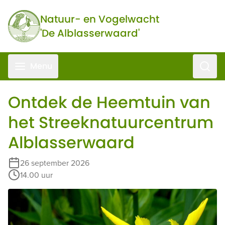
Ga naar de inhoud
Natuur- en Vogelwacht
'De Alblasserwaard'
Zoeke
Menu
Ontdek de Heemtuin van
het Streeknatuurcentrum
Alblasserwaard
26 september 2026
14.00 uur