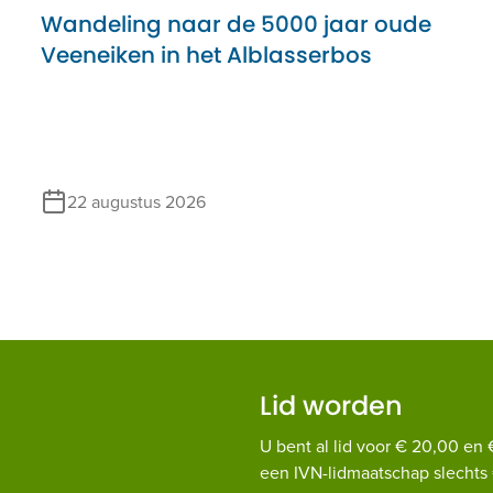
Wandeling naar de 5000 jaar oude
Veeneiken in het Alblasserbos
22 augustus 2026
Lid worden
U bent al lid voor € 20,00 en 
een IVN-lidmaatschap slechts 