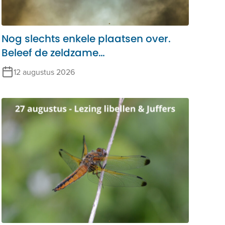
Nog slechts enkele plaatsen over.
Beleef de zeldzame
zonsverduistering in het
12 augustus 2026
Alblasserbos!