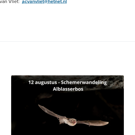
 van Vliet:
acvanvliet@hetnet.nl