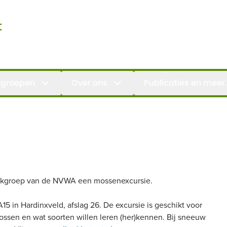
t
groepen
Over ons
Publicaties en meer.
werkgroep van de NVWA een mossenexcursie.
15 in Hardinxveld, afslag 26. De excursie is geschikt voor
ssen en wat soorten willen leren (her)kennen. Bij sneeuw