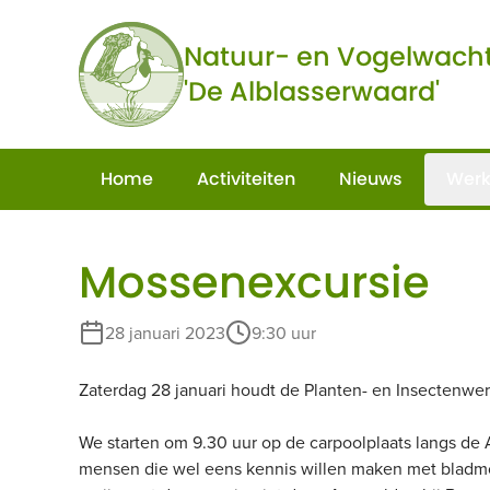
Ga naar de inhoud
Natuur- en Vogelwach
'De Alblasserwaard'
Home
Activiteiten
Nieuws
Werk
Mossenexcursie
28 januari 2023
9:30 uur
Zaterdag 28 januari houdt de Planten- en Insecten
We starten om 9.30 uur op de carpoolplaats langs de A
mensen die wel eens kennis willen maken met bladmo