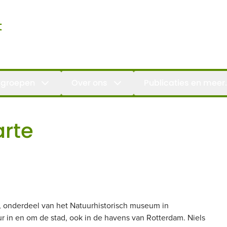
t
groepen
Over ons
Publicaties en meer.
arte
m, onderdeel van het Natuurhistorisch museum in
ur in en om de stad, ook in de havens van Rotterdam. Niels