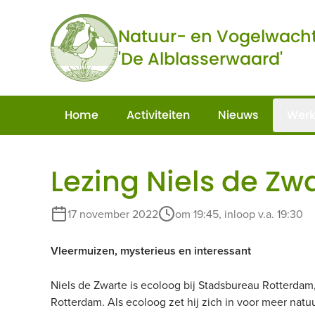
Ga naar de inhoud
Natuur- en Vogelwach
'De Alblasserwaard'
Home
Activiteiten
Nieuws
Werk
Lezing Niels de Zw
17 november 2022
om 19:45, inloop v.a. 19:30
Vleermuizen, mysterieus en interessant
Niels de Zwarte is ecoloog bij Stadsbureau Rotterda
Rotterdam. Als ecoloog zet hij zich in voor meer natu