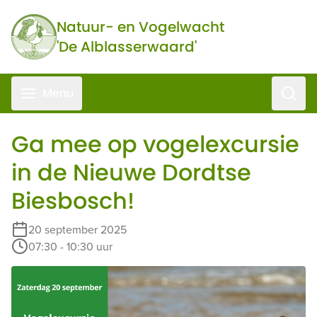
Ga naar de inhoud
Natuur- en Vogelwacht
'De Alblasserwaard'
Zoeke
Menu
Ga mee op vogelexcursie
in de Nieuwe Dordtse
Biesbosch!
20 september 2025
07:30 - 10:30 uur