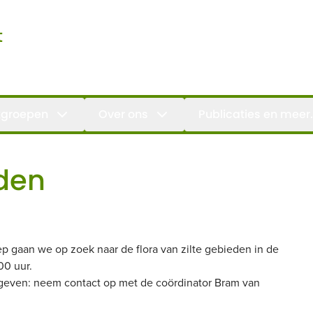
t
groepen
Over ons
Publicaties en meer.
eden
p gaan we op zoek naar de flora van zilte gebieden in de
00 uur.
pgeven: neem contact op met de coördinator Bram van