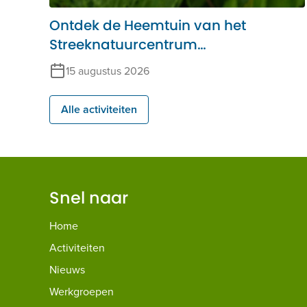
Ontdek de Heemtuin van het
Streeknatuurcentrum
Alblasserwaard
15 augustus 2026
Alle activiteiten
Snel naar
Home
Activiteiten
Nieuws
Werkgroepen