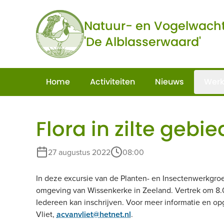
Ga naar de inhoud
Natuur- en Vogelwach
'De Alblasserwaard'
Home
Activiteiten
Nieuws
Werk
Flora in zilte gebi
27 augustus 2022
08:00
In deze excursie van de Planten- en Insectenwerkgroe
omgeving van Wissenkerke in Zeeland. Vertrek om 8.
Iedereen kan inschrijven. Voor meer informatie en o
Vliet,
acvanvliet@hetnet.nl
.