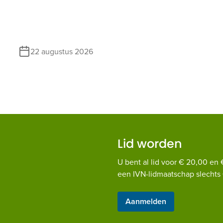
22 augustus 2026
Lid worden
U bent al lid voor € 20,00 en 
een IVN-lidmaatschap slechts 
Aanmelden