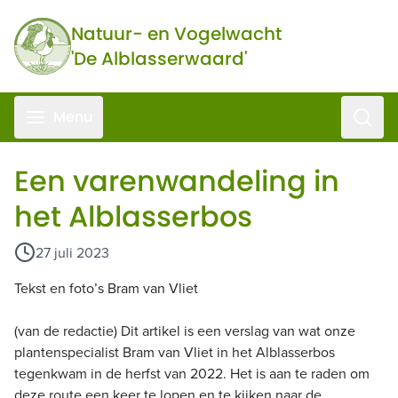
Ga naar de inhoud
Natuur- en Vogelwacht
'De Alblasserwaard'
Zoeke
Menu
Een varenwandeling in
het Alblasserbos
27 juli 2023
Tekst en foto’s Bram van Vliet
(van de redactie) Dit artikel is een verslag van wat onze
plantenspecialist Bram van Vliet in het Alblasserbos
tegenkwam in de herfst van 2022. Het is aan te raden om
deze route een keer te lopen en te kijken naar de