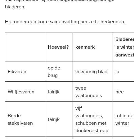
bladeren.
Hieronder een korte samenvatting om ze te herkennen.
Bladeren
Hoeveel?
kenmerk
’s winters
aanwezig
op de
Eikvaren
eikvormig blad
ja
brug
twee
Wijfjesvaren
talrijk
nee
vaatbundels
vijf
Brede
vaatbundels,
tot in de
talrijk
stekelvaren
schubben met
winter
donkere streep