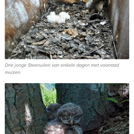
Drie jonge Steenuilen van enkele dagen met voorraad
muizen