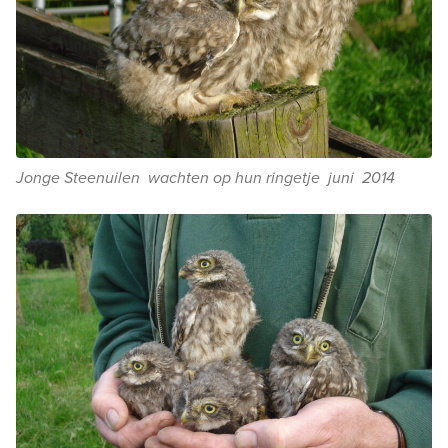
Jonge Steenuilen wachten op hun ringetje juni 2014