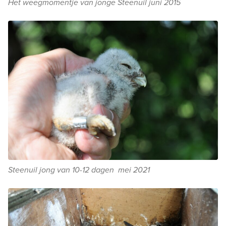
Het weegmomentje van jonge Steenuil juni 2015
Steenuil jong van 10-12 dagen mei 2021